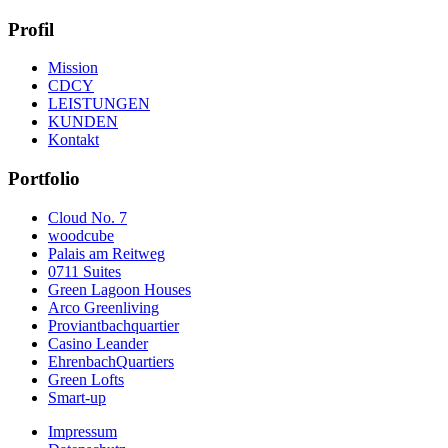
Profil
Mission
CDCY
LEISTUNGEN
KUNDEN
Kontakt
Portfolio
Cloud No. 7
woodcube
Palais am Reitweg
0711 Suites
Green Lagoon Houses
Arco Greenliving
Proviantbachquartier
Casino Leander
EhrenbachQuartiers
Green Lofts
Smart-up
Impressum